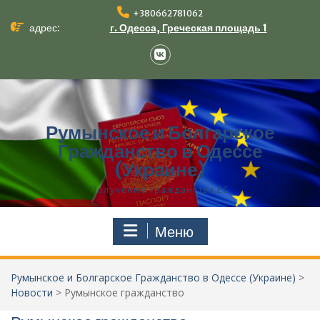
Перейти
+380662781062
к
адрес:
г. Одесса, Греческая площадь 1
содержимому
VK
Румынское и Болгарское
Гражданство в Одессе
(Украине)
Получение гражданства ЕС‎
Меню
Румынское и Болгарское Гражданство в Одессе (Украине)
>
Новости
>
Румынское гражданство