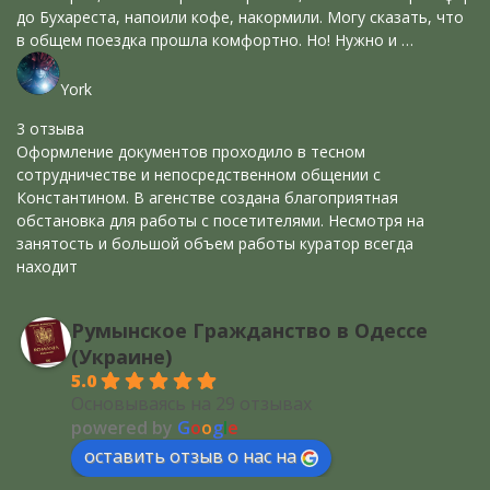
до Бухареста, напоили кофе, накормили. Могу сказать, что
в общем поездка прошла комфортно. Но! Нужно и …
York
3 отзыва
Оформление документов проходило в тесном
сотрудничестве и непосредственном общении с
Константином. В агенстве создана благоприятная
обстановка для работы с посетителями. Несмотря на
занятость и большой объем работы куратор всегда
находит
Румынское Гражданство в Одессе
(Украине)
5.0
Основываясь на 29 отзывах
powered by
G
o
o
g
l
e
оставить отзыв о нас на