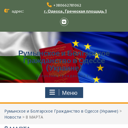
Перейти
+380662781062
к
адрес:
г. Одесса, Греческая площадь 1
содержимому
VK
Румынское и Болгарское
Гражданство в Одессе
(Украине)
Получение гражданства ЕС‎
Меню
Румынское и Болгарское Гражданство в Одессе (Украине)
>
Новости
>
8 МАРТА