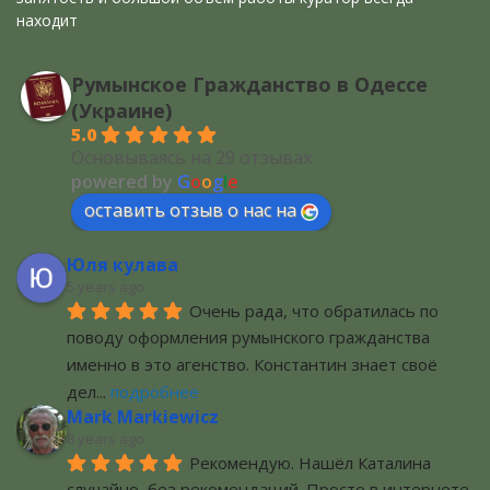
находит
Румынское Гражданство в Одессе
(Украине)
5.0
Основываясь на 29 отзывах
powered by
G
o
o
g
l
e
оставить отзыв о нас на
Юля кулава
5 years ago
Очень рада, что обратилась по 
поводу оформления румынского гражданства 
именно в это агенство. Константин знает своё 
дел
... 
подробнее
Mark Markiewicz
8 years ago
Рекомендую. Нашёл Каталина 
случайно, без рекомендаций. Просто в интернете. 